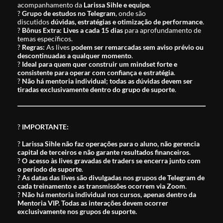
acompanhamento da
Larissa Sihle e equipe
.
?
Grupo de estudos no Telegram
, onde são
discutidos
dúvidas, estratégias e otimização de performance
.
?
Bônus Extra:
Lives a cada 15 dias
para aprofundamento de
temas específicos.
?
Regras:
As lives
podem ser remarcadas sem aviso prévio ou
descontinuadas a qualquer momento
.
?
Ideal para quem quer construir um mindset forte e
consistente para operar com confiança e estratégia
.
?
Não há mentoria individual; todas as dúvidas devem ser
tiradas exclusivamente dentro do grupo de suporte
.
?
IMPORTANTE:
?
Larissa Sihle não faz operações para o aluno, não gerencia
capital de terceiros e não garante resultados financeiros
.
?
O acesso às lives gravadas de traders se encerra junto com
o período de suporte
.
?
As datas das lives são divulgadas nos grupos de Telegram de
cada treinamento e as transmissões ocorrem via Zoom
.
?
Não há mentoria individual nos cursos, apenas dentro da
Mentoria VIP. Todas as interações devem ocorrer
exclusivamente nos grupos de suporte.