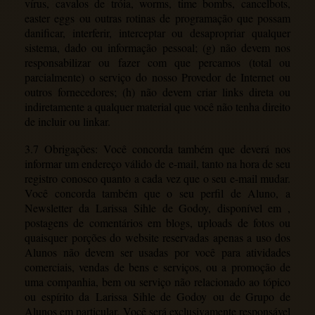
vírus, cavalos de tróia, worms, time bombs, cancelbots,
easter eggs ou outras rotinas de programação que possam
danificar, interferir, interceptar ou desapropriar qualquer
sistema, dado ou informação pessoal; (g) não devem nos
responsabilizar ou fazer com que percamos (total ou
parcialmente) o serviço do nosso Provedor de Internet ou
outros fornecedores; (h) não devem criar links direta ou
indiretamente a qualquer material que você não tenha direito
de incluir ou linkar.
3.7 Obrigações: Você concorda também que deverá nos
informar um endereço válido de e-mail, tanto na hora de seu
registro conosco quanto a cada vez que o seu e-mail mudar.
Você concorda também que o seu perfil de Aluno, a
Newsletter da Larissa Sihle de Godoy, disponível em ,
postagens de comentários em blogs, uploads de fotos ou
quaisquer porções do website reservadas apenas a uso dos
Alunos não devem ser usadas por você para atividades
comerciais, vendas de bens e serviços, ou a promoção de
uma companhia, bem ou serviço não relacionado ao tópico
ou espírito da Larissa Sihle de Godoy ou de Grupo de
Alunos em particular. Você será exclusivamente responsável