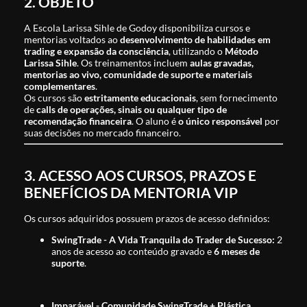
2. OBJETO
A Escola Larissa Sihle de Godoy disponibiliza cursos e
mentorias voltados ao
desenvolvimento de habilidades em
trading e expansão da consciência
, utilizando o
Método
Larissa Sihle
. Os treinamentos incluem
aulas gravadas,
mentorias ao vivo, comunidade de suporte e materiais
complementares
.
Os cursos são
estritamente educacionais
, sem fornecimento
de
calls de operações, sinais ou qualquer tipo de
recomendação financeira
. O aluno é
o único responsável
por
suas decisões no mercado financeiro.
3. ACESSO AOS CURSOS, PRAZOS E
BENEFÍCIOS DA MENTORIA VIP
Os cursos adquiridos possuem prazos de acesso definidos:
SwingTrade - A Vida Tranquila do Trader de Sucesso:
2
anos de acesso ao conteúdo gravado e
6 meses de
suporte
.
Imparável - Comunidade SwingTrade + Plástica