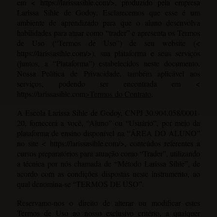
em
< https://larissasihle.com/>
, produzido pela empresa
Larissa Sihle de Godoy. Esclarecemos que esse é um
ambiente de aprendizado para que o aluno desenvolva
habilidades para atuar como “trader” e apresenta os Termos
de Uso (“Termos de Uso”) de seu website (
<
https://larissasihle.com/>
), sua plataforma e seus serviços
(juntos, a “Plataforma”) estabelecidos neste documento.
Nossa Política de Privacidade, também aplicável aos
serviços, podendo ser encontrada em
<
https://larissasihle.com
>Termos
do Contrato
.
A Escola Larissa Sihle de Godoy, CNPJ 30.904.058/0001-
20, fornecerá a você, “Aluno” ou “Usuário”, por meio da
plataforma de ensino disponível na “ÁREA DO ALUNO”
no site
< https://larissasihle.com/>
, conteúdos referentes a
cursos preparatórios para atuação como “Trader”, utilizando
a técnica por nós chamada de “Método Larissa Sihle”, de
acordo com as condições dispostas neste instrumento, ao
qual denomina-se “TERMOS DE USO”.
Reservamo-nos o direito de alterar ou modificar estes
Termos de Uso ao nosso exclusivo critério, a qualquer