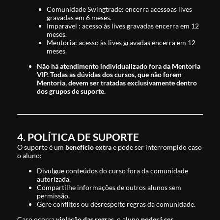
Comunidade Swingtrade: encerra acessoas lives
gravadas em 6 meses.
Imparavel : acesso às lives gravadas encerra em 12
meses.
Mentoria: acesso às lives gravadas encerra em 12
meses.
Não há atendimento individualizado fora da Mentoria
VIP. Todas as dúvidas dos cursos, que não forem
Mentoria, devem ser tratadas exclusivamente dentro
dos grupos de suporte.
4. POLÍTICA DE SUPORTE
O suporte é um
benefício extra
e pode ser interrompido caso
o aluno:
Divulgue conteúdos do curso fora da comunidade
autorizada.
Compartilhe informações de outros alunos sem
permissão.
Gere conflitos ou desrespeite regras da comunidade.
Caso ocorra
violação das regras
, o aluno
poderá ser