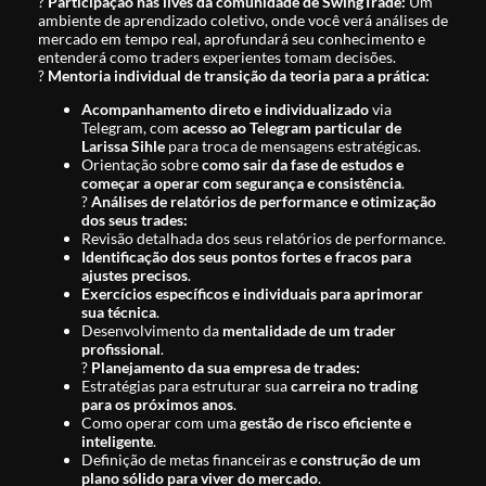
?
Participação nas lives da comunidade de SwingTrade:
Um
ambiente de aprendizado coletivo, onde você verá análises de
mercado em tempo real, aprofundará seu conhecimento e
entenderá como traders experientes tomam decisões.
?
Mentoria individual de transição da teoria para a prática:
Acompanhamento direto e individualizado
via
Telegram, com
acesso ao Telegram particular de
Larissa Sihle
para troca de mensagens estratégicas.
Orientação sobre
como sair da fase de estudos e
começar a operar com segurança e consistência
.
?
Análises de relatórios de performance e otimização
dos seus trades:
Revisão detalhada dos seus relatórios de performance.
Identificação dos seus pontos fortes e fracos para
ajustes precisos
.
Exercícios específicos e individuais para aprimorar
sua técnica
.
Desenvolvimento da
mentalidade de um trader
profissional
.
?
Planejamento da sua empresa de trades:
Estratégias para estruturar sua
carreira no trading
para os próximos anos
.
Como operar com uma
gestão de risco eficiente e
inteligente
.
Definição de metas financeiras e
construção de um
plano sólido para viver do mercado
.