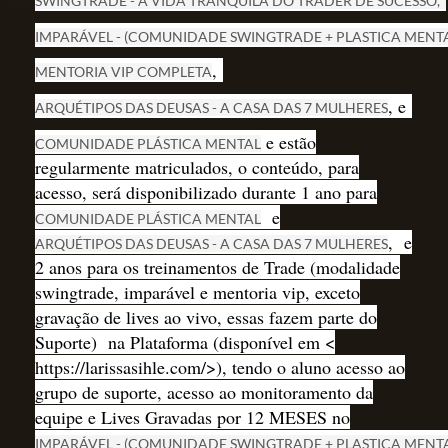
SWINGTRADE - A VIDA TRANQUILA DO TRADER DE SUCESSO,
IMPARÁVEL - (COMUNIDADE SWINGTRADE + PLASTICA MENTA
,
MENTORIA VIP COMPLETA
, e
ARQUÉTIPOS DAS DEUSAS - A CASA DAS 7 MULHERES
e estão
COMUNIDADE PLÁSTICA MENTAL
regularmente matriculados, o conteúdo, para
acesso, será disponibilizado durante 1 ano para
e
COMUNIDADE PLÁSTICA MENTAL
, e
ARQUÉTIPOS DAS DEUSAS - A CASA DAS 7 MULHERES
2 anos para os treinamentos de Trade (modalidade
swingtrade, imparável e mentoria vip, exceto
gravação de lives ao vivo, essas fazem parte do
Suporte) na Plataforma (disponível em <
https://larissasihle.com/>), tendo o aluno acesso ao
grupo de suporte, acesso ao monitoramento da
equipe e Lives Gravadas por 12 MESES no
IMPARÁVEL - (COMUNIDADE SWINGTRADE + PLASTICA MENT