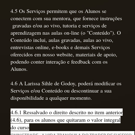
4.5 Os Serviços permitem que os Alunos se
conectem com sua mentora, que fornece instruções
gravadas e/ou ao vivo, tutoria e serviços de
aprendizagem nas aulas on-line (o "Conteúdo"). O
Conteúdo inclui, aulas gravadas, aulas ao vivo,
entrevistas online, e-books e demais Serviços
oferecidos em nosso website, materiais de apoio,
podendo conter interação e feedback com os
Alunos.
4.6 A Larissa Sihle de Godoy, poderá modificar os
Serviços e/ou Conteúdo ou descontinuar a sua
disponibilidade a qualquer momento.
4.6.1 Ressalvado o direito descrito no item anterior
(4.6), para os alunos que quitaram o valor integral
do curso