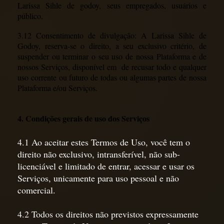
Larissa Sihle de godoy, seus empregados, usuários e
público.
3.12 Consentimento de divulgação: A Larissa Sihle de
Godoy, reserva-se o direito, a seu exclusivo critério, de
suspender ou terminar o seu uso de nossa Plataforma e de
nossos Serviços, disponível em de recusar todo e qualquer
uso corrente ou futuro de todas ou algumas partes de nossa
Plataforma e/ou Serviços.
4. Condições gerais de uso dos Serviços
4.1 Ao aceitar estes Termos de Uso, você tem o
direito não exclusivo, intransferível, não sub-
licenciável e limitado de entrar, acessar e usar os
Serviços, unicamente para uso pessoal e não
comercial.
4.2 Todos os direitos não previstos expressamente