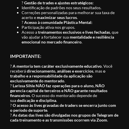
?
Gestão de trades e ajustes estratégicos:
Identificação de padrões nos seus resultados.
Correções personalizadas para melhorar sua taxa de
acerto e
maximizar seus lucros
.
?
Acesso à comunidade Plástica Mental:
Participação ativa nos grupos.
Acesso a
treinamentos exclusivos e lives fechadas
, que
vão ajudar a fortalecer sua
mentalidade e resiliência
emocional no mercado financeiro
.
IMPORTANTE:
?
A mentoria tem caráter exclusivamente educativo
. Você
receberá
direcionamento, análises e exercícios
, mas
o
trabalho e a responsabilidade da aplicação são
exclusivamente do mentorado
.
?
Larissa Sihle NÃO faz operações para o aluno, NÃO
gerencia capital de terceiros e NÃO garante resultados
financeiros
. O sucesso do mentorado depende de
sua
dedicação e disciplina
.
?
O acesso às lives gravadas de traders se encerra junto com
o período de suporte
.
?
As datas das lives são divulgadas nos grupos de Telegram de
cada treinamento e as transmissões ocorrem via Zoom
.