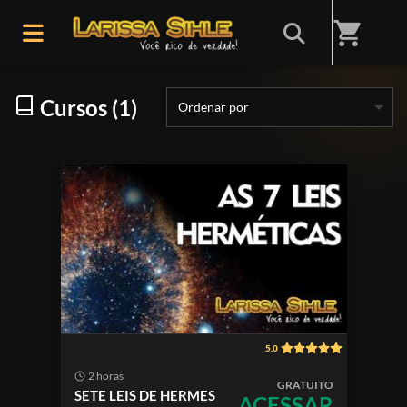
Início
/
Categorias
/
TRADES
shopping_cart
Cursos (1)
Ordenar por
5.0
2 horas
GRATUITO
SETE LEIS DE HERMES
ACESSAR