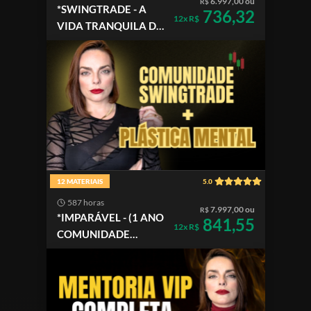
6.997,00 ou
R$
*SWINGTRADE - A
736,32
12x R$
VIDA TRANQUILA DO
TRADER DE SUCESSO
12 MATERIAIS
5.0
587 horas
7.997,00 ou
R$
*IMPARÁVEL - (1 ANO
841,55
12x R$
COMUNIDADE
SWINGTRADE +
PLASTICA MENTAL)