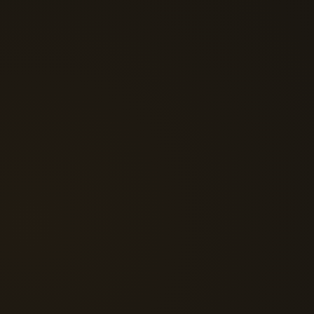
postada por você ou que você nos dê (direta ou indiretamente),
inclusive através do seu processo de registro ou do seu uso de nossa
Plataforma, comentários em blogs, mensagens enviadas dentro de
nossa Plataforma, ou e-mail. Você é o único responsável por Suas
Informações, e nós agimos como um canal passivo para a
distribuição e publicação de suas Informações Públicas (como
definidas abaixo).
3.2 “Informações Públicas”: seu nome, afiliação a companhias e
localidade, bem como qualquer parte de Suas Informações que,
através do uso de nossa Plataforma ou de outra maneira, você envie
ou disponibilize para a inclusão em áreas públicas de nosso website.
3.3 “Informação Privada”: qualquer outra parte de Suas
Informações que não sejam Informações Públicas será referida
como Informação Privada.
3.4 “Áreas públicas”: são aquelas áreas do nosso website que são
acessíveis para alguns ou todos os nossos Alunos (p.ex., não
restritas à sua visualização apenas) ou para o público geral.
3.5 Acessibilidade das Informações Públicas. As suas Informações