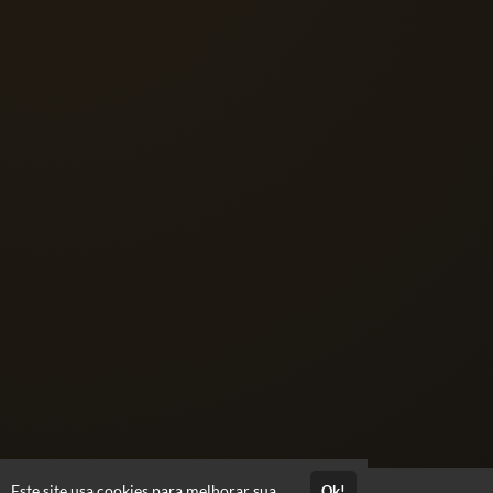
Públicas podem ser acessíveis e publicadas por programas de
publicação automática e por ferramentas de busca, ferramentas de
metabusca, crawlers, metacrawlers e outros similares.
3.6 Restrições. Ao considerar o uso de nossa Plataforma, você
concorda que as Suas Informações: (a) não devem ser fraudulentas;
(b) não devem infringir nenhum direito autoral de terceiros,
patente, marca registrada, direito de distribuição ou outro direito
de propriedade intelectual, de publicação ou privacidade; (c) não
devem violar nenhuma lei, estatuto, ordenação ou regulamento; (d)
não devem ser difamatórias, caluniosas, ameaçadoras ou abusivas;
(e) não devem ser obscenas ou conter pornografia, pornografia
infantil, ou fotos de pessoas despidas; (f) não devem conter vírus,
cavalos de tróia, worms, time bombs, cancelbots, easter eggs ou
outras rotinas de programação que possam danificar, interferir,
interceptar ou desapropriar qualquer sistema, dado ou informação
pessoal; (g) não devem nos responsabilizar ou fazer com que
percamos (total ou parcialmente) o serviço do nosso Provedor de
Internet ou outros fornecedores; (h) não devem criar links direta ou
indiretamente a qualquer material que você não tenha direito de
incluir ou linkar.
Este site usa cookies para melhorar sua
Ok!