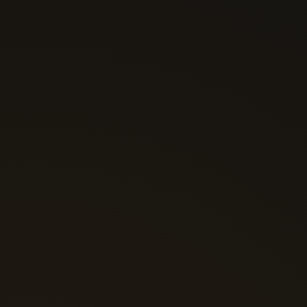
mundo, pode se tornar Aluno da Águia Traders. A palavra “Aluno” se
referirá a qualquer pessoa que tenha se registrado em nosso
website.
2.3 Senha e Segurança. Quando você completar o seu processo de
registro, você criará uma senha que habilitará seu acesso à nossa
Plataforma. Você concorda em manter a confidencialidade da sua
senha e é inteiramente responsável por qualquer dano resultante da
não manutenção dessa confidencialidade e de todas as atividades
que ocorrerem através do uso de sua senha. Você concorda em nos
notificar imediatamente de qualquer acesso não autorizado de sua
senha ou outra quebra de segurança. Você concorda que a Larissa
Sihle de Godoy, disponível em
não será responsabilizada por
qualquer perda ou dano que ocorra a partir do não cumprimento
desta cláusula.
3. Informações Públicas e Privadas:
3.1 “Suas Informações”: são definidas como qualquer informação