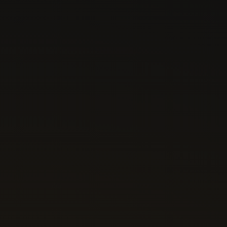
1.2 Você está autorizado a utilizar os Serviços de Larissa Sihle de
Godoy, disponível em
somente se você concorda com todas regras
e condições estabelecidas nos Termos de Uso.
1.3 Se você não concorda com estes Termos de Uso, você não está
autorizado a acessar ou utilizar os Serviços oferecidos em nosso
website. A utilização dos Serviços da Larissa Sihle de Godoy,
disponível em
https://aguiatraders.com.br
está expressamente
condicionada ao seu consentimento às regras dos Termos de Uso.
2. Usuários e Alunos:
2.1 Usuários: O uso das áreas públicas do website
<
https://aguiatraders.com>
está disponível para qualquer pessoa,
sem necessidade de registro. Para poder usufruir dos serviços
privados, reservados aos Alunos, o usuário deve se registrar para se
tornar um Aluno da Larissa Sihle de Godoy. A palavra “Usuário” se
referirá a qualquer usuário que não tenha se registrado como
Aluno da Plataforma Digital Águia Traders.
2.2 Alunos. Qualquer pessoa capaz, residente em qualquer parte do