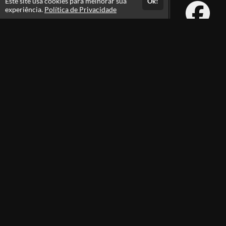
Este site usa cookies para melhorar sua
Ok!
experiência.
Política de Privacidade
Atendimento
7:00 as 12:00h
+55 43 99822-0406
Fale Conosco
CNPJ: 30.904.058/0001-20
Páginas
Termos de Uso
Política de Privacidade